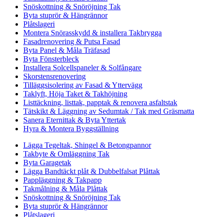
Snöskottning & Snöröjning Tak
Byta stuprör & Hängrännor
Plåtslageri
Montera Snörasskydd & installera Takbrygga
Fasadrenovering & Putsa Fasad
Byta Panel & Måla Träfasad
Byta Fönsterbleck
Installera Solcellspaneler & Solfångare
Skorstensrenovering
Tilläggsisolering av Fasad & Yttervägg
Taklyft, Höja Taket & Takhöjning
Listtäckning, listtak, papptak & renovera asfaltstak
Tätskikt & Läggning av Sedumtak / Tak med Gräsmatta
Sanera Eternittak & Byta Yttertak
Hyra & Montera Byggställning
Lägga Tegeltak, Shingel & Betongpannor
Takbyte & Omläggning Tak
Byta Garagetak
Lägga Bandtäckt plåt & Dubbelfalsat Plåttak
Pappläggning & Takpapp
Takmålning & Måla Plåttak
Snöskottning & Snöröjning Tak
Byta stuprör & Hängrännor
Plåtslageri