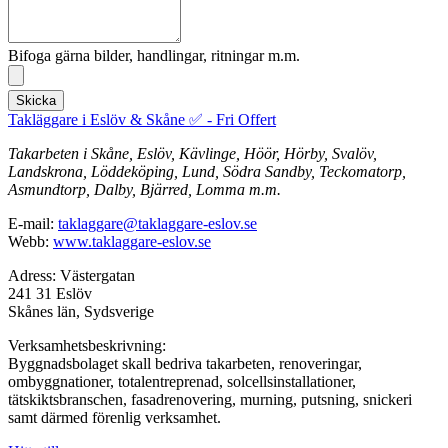
Bifoga gärna bilder, handlingar, ritningar m.m.
Skicka
Takläggare i Eslöv & Skåne ✅ - Fri Offert
Takarbeten i Skåne, Eslöv, Kävlinge, Höör, Hörby, Svalöv,
Landskrona, Löddeköping, Lund, Södra Sandby, Teckomatorp,
Asmundtorp, Dalby, Bjärred, Lomma m.m.
E-mail:
taklaggare@taklaggare-eslov.se
Webb:
www.taklaggare-eslov.se
Adress: Västergatan
241 31 Eslöv
Skånes län, Sydsverige
Verksamhetsbeskrivning:
Byggnadsbolaget skall bedriva takarbeten, renoveringar,
ombyggnationer, totalentreprenad, solcellsinstallationer,
tätskiktsbranschen, fasadrenovering, murning, putsning, snickeri
samt därmed förenlig verksamhet.