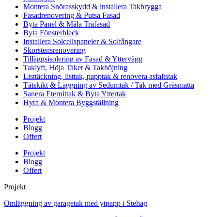
Montera Snörasskydd & installera Takbrygga
Fasadrenovering & Putsa Fasad
Byta Panel & Måla Träfasad
Byta Fönsterbleck
Installera Solcellspaneler & Solfångare
Skorstensrenovering
Tilläggsisolering av Fasad & Yttervägg
Taklyft, Höja Taket & Takhöjning
Listtäckning, listtak, papptak & renovera asfaltstak
Tätskikt & Läggning av Sedumtak / Tak med Gräsmatta
Sanera Eternittak & Byta Yttertak
Hyra & Montera Byggställning
Projekt
Blogg
Offert
Projekt
Blogg
Offert
Projekt
Omläggning av garagetak med ytpapp i Stehag