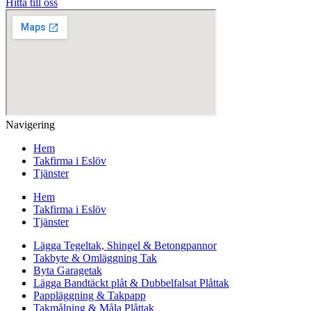
Hitta till oss
Navigering
Hem
Takfirma i Eslöv
Tjänster
Hem
Takfirma i Eslöv
Tjänster
Lägga Tegeltak, Shingel & Betongpannor
Takbyte & Omläggning Tak
Byta Garagetak
Lägga Bandtäckt plåt & Dubbelfalsat Plåttak
Pappläggning & Takpapp
Takmålning & Måla Plåttak