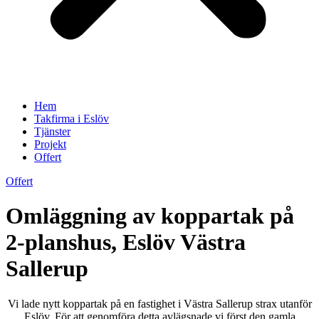
Hem
Takfirma i Eslöv
Tjänster
Projekt
Offert
Offert
Omläggning av koppartak på
2-planshus, Eslöv Västra
Sallerup
Vi lade nytt koppartak på en fastighet i Västra Sallerup strax utanför
Eslöv. För att genomföra detta avlägsnade vi först den gamla