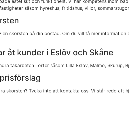
åde estetiskt och funktionellt. Vi har kompetens inom båd
astigheter såsom hyreshus, fritidshus, villor, sommarstugor,
rsten
v en skorsten på din bostad. Om du vill få mer information
r åt kunder i Eslöv och Skåne
dra takarbeten i orter såsom Lilla Eslöv, Malmö, Skurup, B
 prisförslag
era skorsten? Tveka inte att kontakta oss. Vi står redo att 