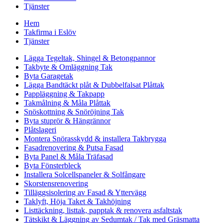
Tjänster
Hem
Takfirma i Eslöv
Tjänster
Lägga Tegeltak, Shingel & Betongpannor
Takbyte & Omläggning Tak
Byta Garagetak
Lägga Bandtäckt plåt & Dubbelfalsat Plåttak
Pappläggning & Takpapp
Takmålning & Måla Plåttak
Snöskottning & Snöröjning Tak
Byta stuprör & Hängrännor
Plåtslageri
Montera Snörasskydd & installera Takbrygga
Fasadrenovering & Putsa Fasad
Byta Panel & Måla Träfasad
Byta Fönsterbleck
Installera Solcellspaneler & Solfångare
Skorstensrenovering
Tilläggsisolering av Fasad & Yttervägg
Taklyft, Höja Taket & Takhöjning
Listtäckning, listtak, papptak & renovera asfaltstak
Tätskikt & Läggning av Sedumtak / Tak med Gräsmatta