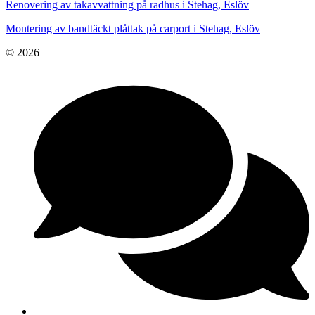
Renovering av takavvattning på radhus i Stehag, Eslöv
Montering av bandtäckt plåttak på carport i Stehag, Eslöv
© 2026