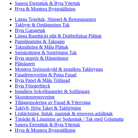
Sanera Eternittak & Byta Yttertak
Hyra & Montera Byggställning
Lägga Tegeltak, Shingel & Betongpannor
Takbyte & Omläggning Tak
Byta Garagetak
Lägga Bandtäckt plåt & Dubbelfalsat Plåttak
Pappläggning & Takpapp
Takmålning & Måla Plåttak
Snöskottning & Snöröjning Tak
Byta stuprör & Hängrännor
Plåtslageri
Montera Snörasskydd & installera Takbrygga
Fasadrenovering & Putsa Fasad
Byta Panel & Måla Träfasad
Byta Fönsterbleck
Installera Solcellspaneler & Solfångare
Skorstensrenovering
Tilläggsisolering av Fasad & Yttervägg
Taklyft, Höja Taket & Takhöjning
Listtäckning, listtak, papptak & renovera asfaltstak
Tätskikt & Läggning av Sedumtak / Tak med Gräsmatta
Sanera Eternittak & Byta Yttertak
Hyra & Montera Byggställning