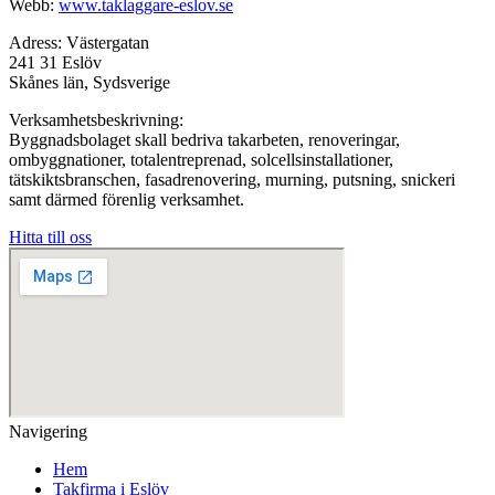
Webb:
www.taklaggare-eslov.se
Adress: Västergatan
241 31 Eslöv
Skånes län, Sydsverige
Verksamhetsbeskrivning:
Byggnadsbolaget skall bedriva takarbeten, renoveringar,
ombyggnationer, totalentreprenad, solcellsinstallationer,
tätskiktsbranschen, fasadrenovering, murning, putsning, snickeri
samt därmed förenlig verksamhet.
Hitta till oss
Navigering
Hem
Takfirma i Eslöv