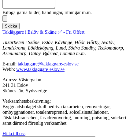
Bifoga gärna bilder, handlingar, ritningar m.m.
Skicka
Takläggare i Eslöv & Skåne ✅ - Fri Offert
Takarbeten i Skåne, Eslöv, Kävlinge, Höör, Hörby, Svalöv,
Landskrona, Löddeköping, Lund, Södra Sandby, Teckomatorp,
Asmundtorp, Dalby, Bjärred, Lomma m.m.
E-mail:
taklaggare@taklaggare-eslov.se
Webb:
www.taklaggare-eslov.se
Adress: Västergatan
241 31 Eslöv
Skånes län, Sydsverige
Verksamhetsbeskrivning:
Byggnadsbolaget skall bedriva takarbeten, renoveringar,
ombyggnationer, totalentreprenad, solcellsinstallationer,
tätskiktsbranschen, fasadrenovering, murning, putsning, snickeri
samt därmed förenlig verksamhet.
Hitta till oss