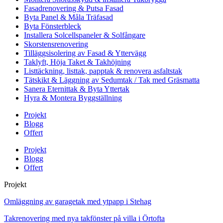
Fasadrenovering & Putsa Fasad
Byta Panel & Måla Träfasad
Byta Fönsterbleck
Installera Solcellspaneler & Solfångare
Skorstensrenovering
Tilläggsisolering av Fasad & Yttervägg
Taklyft, Höja Taket & Takhöjning
Listtäckning, listtak, papptak & renovera asfaltstak
Tätskikt & Läggning av Sedumtak / Tak med Gräsmatta
Sanera Eternittak & Byta Yttertak
Hyra & Montera Byggställning
Projekt
Blogg
Offert
Projekt
Blogg
Offert
Projekt
Omläggning av garagetak med ytpapp i Stehag
Takrenovering med nya takfönster på villa i Örtofta