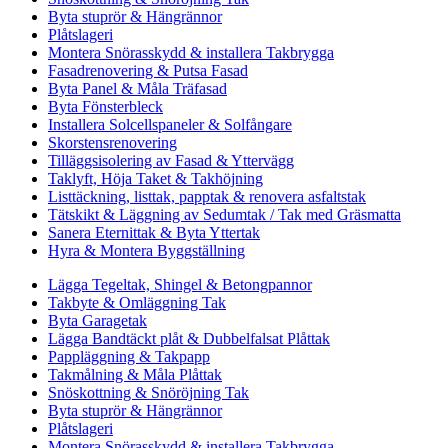
Byta stuprör & Hängrännor
Plåtslageri
Montera Snörasskydd & installera Takbrygga
Fasadrenovering & Putsa Fasad
Byta Panel & Måla Träfasad
Byta Fönsterbleck
Installera Solcellspaneler & Solfångare
Skorstensrenovering
Tilläggsisolering av Fasad & Yttervägg
Taklyft, Höja Taket & Takhöjning
Listtäckning, listtak, papptak & renovera asfaltstak
Tätskikt & Läggning av Sedumtak / Tak med Gräsmatta
Sanera Eternittak & Byta Yttertak
Hyra & Montera Byggställning
Lägga Tegeltak, Shingel & Betongpannor
Takbyte & Omläggning Tak
Byta Garagetak
Lägga Bandtäckt plåt & Dubbelfalsat Plåttak
Pappläggning & Takpapp
Takmålning & Måla Plåttak
Snöskottning & Snöröjning Tak
Byta stuprör & Hängrännor
Plåtslageri
Montera Snörasskydd & installera Takbrygga